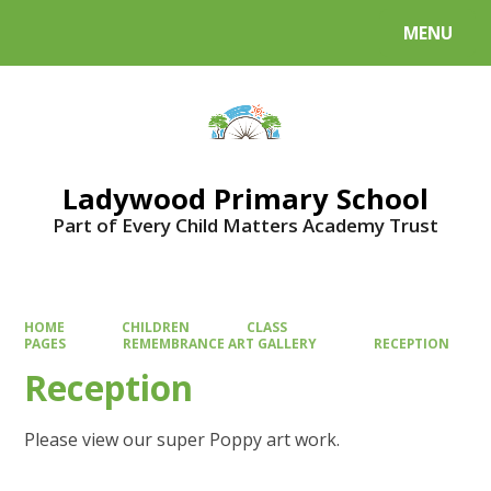
MENU
Powered by
Translate
Ladywood Primary School
Part of Every Child Matters Academy Trust
HOME
CHILDREN
CLASS
PAGES
REMEMBRANCE ART GALLERY
RECEPTION
Reception
Please view our super Poppy art work.